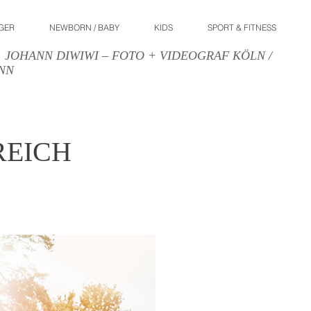
GER
NEWBORN / BABY
KIDS
SPORT & FITNESS
HANN DIWIWI – FOTO + VIDEOGRAF KÖLN /
NN
EICH